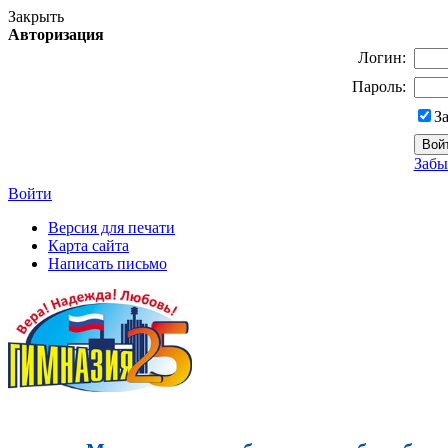
Закрыть
Авторизация
Логин:
Пароль:
З
Забы
Войти
Версия для печати
Карта сайта
Написать письмо