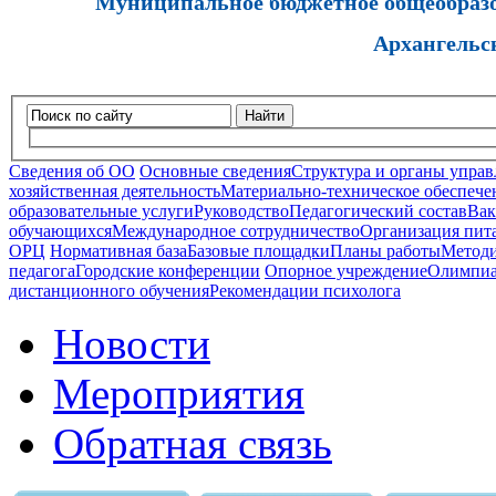
Муниципальное бюджетное общеобразов
Архангельс
Найти
Сведения об ОО
Основные сведения
Структура и органы управ
хозяйственная деятельность
Материально-техническое обеспечен
образовательные услуги
Руководство
Педагогический состав
Вак
обучающихся
Международное сотрудничество
Организация пита
ОРЦ
Нормативная база
Базовые площадки
Планы работы
Методи
педагога
Городские конференции
Опорное учреждение
Олимпиа
дистанционного обучения
Рекомендации психолога
Новости
Мероприятия
Обратная связь