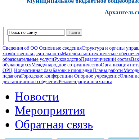
Муниципальное бюджетное общеобразов
Архангельс
Найти
Сведения об ОО
Основные сведения
Структура и органы управ
хозяйственная деятельность
Материально-техническое обеспечен
образовательные услуги
Руководство
Педагогический состав
Вак
обучающихся
Международное сотрудничество
Организация пита
ОРЦ
Нормативная база
Базовые площадки
Планы работы
Методи
педагога
Городские конференции
Опорное учреждение
Олимпиа
дистанционного обучения
Рекомендации психолога
Новости
Мероприятия
Обратная связь