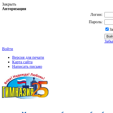
Закрыть
Авторизация
Логин:
Пароль:
З
Забы
Войти
Версия для печати
Карта сайта
Написать письмо