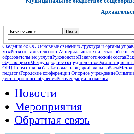
Муниципальное бюджетное общеобразов
Архангельс
Найти
Сведения об ОО
Основные сведения
Структура и органы управ
хозяйственная деятельность
Материально-техническое обеспечен
образовательные услуги
Руководство
Педагогический состав
Вак
обучающихся
Международное сотрудничество
Организация пита
ОРЦ
Нормативная база
Базовые площадки
Планы работы
Методи
педагога
Городские конференции
Опорное учреждение
Олимпиа
дистанционного обучения
Рекомендации психолога
Новости
Мероприятия
Обратная связь