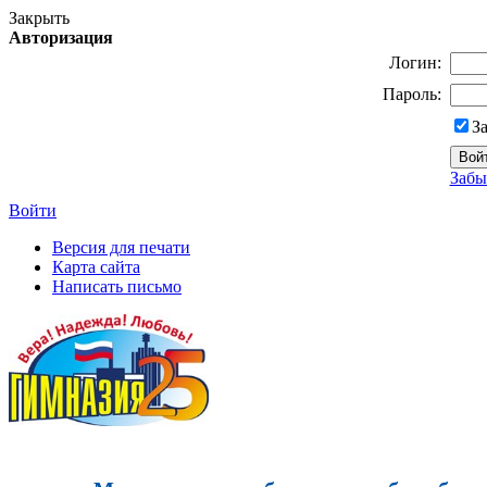
Закрыть
Авторизация
Логин:
Пароль:
З
Забы
Войти
Версия для печати
Карта сайта
Написать письмо