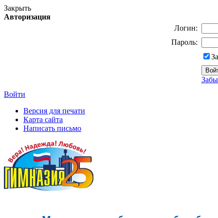
Закрыть
Авторизация
Логин:
Пароль:
З
Забы
Войти
Версия для печати
Карта сайта
Написать письмо