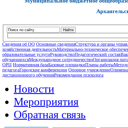
Муниципальное бюджетное общеобразов
Архангельс
Найти
Сведения об ОО
Основные сведения
Структура и органы управ
хозяйственная деятельность
Материально-техническое обеспечен
образовательные услуги
Руководство
Педагогический состав
Вак
обучающихся
Международное сотрудничество
Организация пита
ОРЦ
Нормативная база
Базовые площадки
Планы работы
Методи
педагога
Городские конференции
Опорное учреждение
Олимпиа
дистанционного обучения
Рекомендации психолога
Новости
Мероприятия
Обратная связь