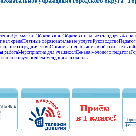
зовательное учреждение городского округа "Го
ления
Документы
Образование
Образовательные стандарты
Финанс
пная среда
Платные образовательные услуги
Руководство
Педагог
родное сотрудничество
Организация питания в образовательной
я работа
Мероприятия для учащихся
Декада молодого педагога
Го
ионного обучения
Рекомендации психолога