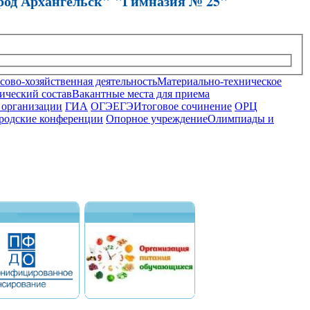
род Архангельск" "Гимназия № 25"
ово-хозяйственная деятельность
Материально-техническое
ический состав
Вакантные места для приема
 организации
ГИА
ОГЭ
ЕГЭ
Итоговое сочинение
ОРЦ
родские конференции
Опорное учреждение
Олимпиады и