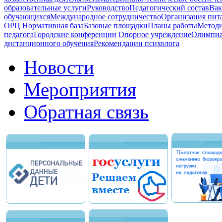
образовательные услуги
Руководство
Педагогический состав
Вак
обучающихся
Международное сотрудничество
Организация пита
ОРЦ
Нормативная база
Базовые площадки
Планы работы
Методи
педагога
Городские конференции
Опорное учреждение
Олимпиа
дистанционного обучения
Рекомендации психолога
Новости
Мероприятия
Обратная связь