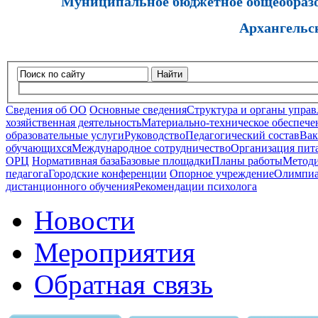
Муниципальное бюджетное общеобразов
Архангельс
Найти
Сведения об ОО
Основные сведения
Структура и органы управ
хозяйственная деятельность
Материально-техническое обеспечен
образовательные услуги
Руководство
Педагогический состав
Вак
обучающихся
Международное сотрудничество
Организация пита
ОРЦ
Нормативная база
Базовые площадки
Планы работы
Методи
педагога
Городские конференции
Опорное учреждение
Олимпиа
дистанционного обучения
Рекомендации психолога
Новости
Мероприятия
Обратная связь