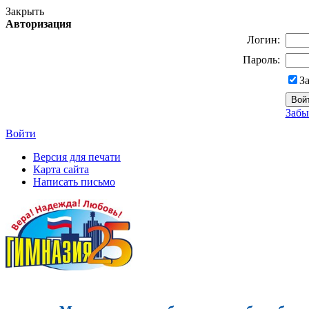
Закрыть
Авторизация
Логин:
Пароль:
З
Забы
Войти
Версия для печати
Карта сайта
Написать письмо