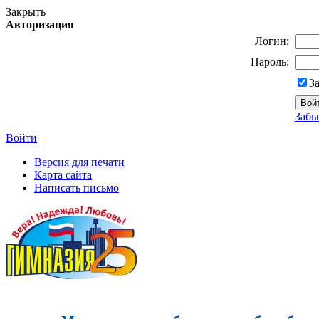
Закрыть
Авторизация
Логин:
Пароль:
З
Забы
Войти
Версия для печати
Карта сайта
Написать письмо