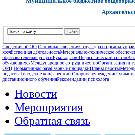
Муниципальное бюджетное общеобразов
Архангельс
Найти
Сведения об ОО
Основные сведения
Структура и органы управ
хозяйственная деятельность
Материально-техническое обеспечен
образовательные услуги
Руководство
Педагогический состав
Вак
обучающихся
Международное сотрудничество
Организация пита
ОРЦ
Нормативная база
Базовые площадки
Планы работы
Методи
педагога
Городские конференции
Опорное учреждение
Олимпиа
дистанционного обучения
Рекомендации психолога
Новости
Мероприятия
Обратная связь