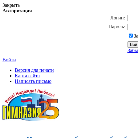
Закрыть
Авторизация
Логин:
Пароль:
З
Забы
Войти
Версия для печати
Карта сайта
Написать письмо