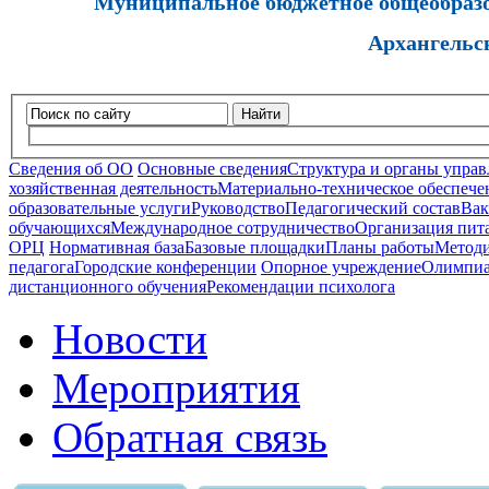
Муниципальное бюджетное общеобразов
Архангельс
Найти
Сведения об ОО
Основные сведения
Структура и органы управ
хозяйственная деятельность
Материально-техническое обеспечен
образовательные услуги
Руководство
Педагогический состав
Вак
обучающихся
Международное сотрудничество
Организация пита
ОРЦ
Нормативная база
Базовые площадки
Планы работы
Методи
педагога
Городские конференции
Опорное учреждение
Олимпиа
дистанционного обучения
Рекомендации психолога
Новости
Мероприятия
Обратная связь