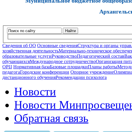
Муниципальное бюджетное общеобразов
Архангельс
Найти
Сведения об ОО
Основные сведения
Структура и органы управ
хозяйственная деятельность
Материально-техническое обеспечен
образовательные услуги
Руководство
Педагогический состав
Вак
обучающихся
Международное сотрудничество
Организация пита
ОРЦ
Нормативная база
Базовые площадки
Планы работы
Методи
педагога
Городские конференции
Опорное учреждение
Олимпиа
дистанционного обучения
Рекомендации психолога
Новости
Новости Минпросвещен
Обратная связь