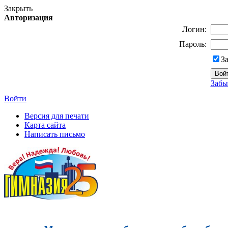
Закрыть
Авторизация
Логин:
Пароль:
З
Забы
Войти
Версия для печати
Карта сайта
Написать письмо