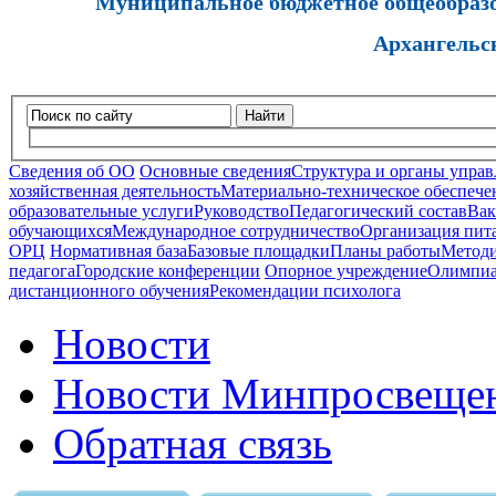
Муниципальное бюджетное общеобразов
Архангельс
Найти
Сведения об ОО
Основные сведения
Структура и органы управ
хозяйственная деятельность
Материально-техническое обеспечен
образовательные услуги
Руководство
Педагогический состав
Вак
обучающихся
Международное сотрудничество
Организация пита
ОРЦ
Нормативная база
Базовые площадки
Планы работы
Методи
педагога
Городские конференции
Опорное учреждение
Олимпиа
дистанционного обучения
Рекомендации психолога
Новости
Новости Минпросвещен
Обратная связь