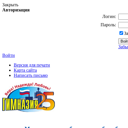
Закрыть
Авторизация
Логин:
Пароль:
З
Забы
Войти
Версия для печати
Карта сайта
Написать письмо