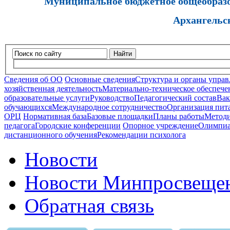
Муниципальное бюджетное общеобразов
Архангельс
Найти
Сведения об ОО
Основные сведения
Структура и органы управ
хозяйственная деятельность
Материально-техническое обеспечен
образовательные услуги
Руководство
Педагогический состав
Вак
обучающихся
Международное сотрудничество
Организация пита
ОРЦ
Нормативная база
Базовые площадки
Планы работы
Методи
педагога
Городские конференции
Опорное учреждение
Олимпиа
дистанционного обучения
Рекомендации психолога
Новости
Новости Минпросвещен
Обратная связь