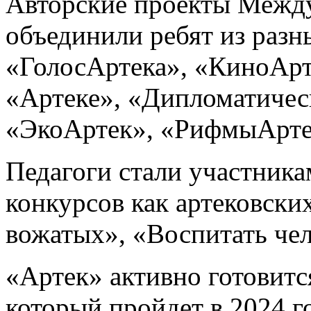
Авторские проекты Между
объединили ребят из разн
«ГолосАртека», «КиноАрт
«Артеке», «Дипломатичес
«ЭкоАртек», «РифмыАрте
Педагоги стали участник
конкурсов как артековских
вожатых», «Воспитать чел
«Артек» активно готовитс
который пройдет в 2024 г