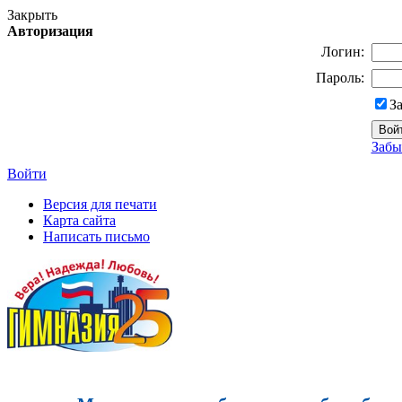
Закрыть
Авторизация
Логин:
Пароль:
З
Забы
Войти
Версия для печати
Карта сайта
Написать письмо