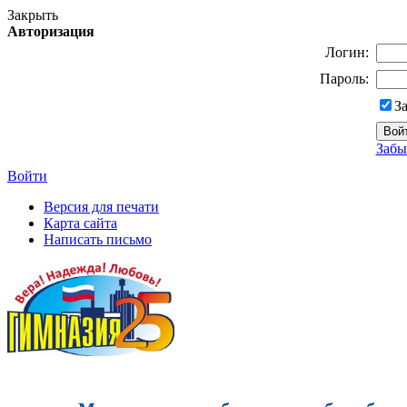
Закрыть
Авторизация
Логин:
Пароль:
З
Забы
Войти
Версия для печати
Карта сайта
Написать письмо