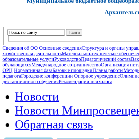
Муниципальное бюджетное общеобразов
Архангельс
Найти
Сведения об ОО
Основные сведения
Структура и органы управ
хозяйственная деятельность
Материально-техническое обеспечен
образовательные услуги
Руководство
Педагогический состав
Вак
обучающихся
Международное сотрудничество
Организация пита
ОРЦ
Нормативная база
Базовые площадки
Планы работы
Методи
педагога
Городские конференции
Опорное учреждение
Олимпиа
дистанционного обучения
Рекомендации психолога
Новости
Новости Минпросвещен
Обратная связь