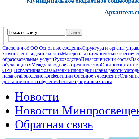
Муниципальное бюджетное общеобразов
Архангельс
Найти
Сведения об ОО
Основные сведения
Структура и органы управ
хозяйственная деятельность
Материально-техническое обеспечен
образовательные услуги
Руководство
Педагогический состав
Вак
обучающихся
Международное сотрудничество
Организация пита
ОРЦ
Нормативная база
Базовые площадки
Планы работы
Методи
педагога
Городские конференции
Опорное учреждение
Олимпиа
дистанционного обучения
Рекомендации психолога
Новости
Новости Минпросвещен
Обратная связь