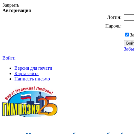
Закрыть
Авторизация
Логин:
Пароль:
З
Забы
Войти
Версия для печати
Карта сайта
Написать письмо