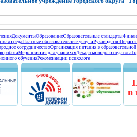
зовательное учреждение городского округа "Го
ления
Документы
Образование
Образовательные стандарты
Финанс
пная среда
Платные образовательные услуги
Руководство
Педагог
родное сотрудничество
Организация питания в образовательной
я работа
Мероприятия для учащихся
Декада молодого педагога
Го
ионного обучения
Рекомендации психолога