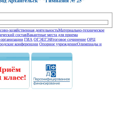
род Архангельск" "Гимназия № 25"
ово-хозяйственная деятельность
Материально-техническое
ический состав
Вакантные места для приема
 организации
ГИА
ОГЭ
ЕГЭ
Итоговое сочинение
ОРЦ
родские конференции
Опорное учреждение
Олимпиады и