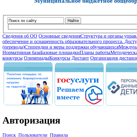
Муниципальное бюджетное общеобра
Найти
Сведения об ОО
Основные сведения
Структура и органы управ
обеспечение и оснащенность образовательного процесса. Досту
(перевода)
Стипендии и меры поддержки обучающихся
Междуна
Нормативная база
Базовые площадки
Планы работы
Методическа
конкурсы
Олимпиады
Конкурсы
Дистант
Организация дистанц
Авторизация
Поиск
Пользователи
Правила