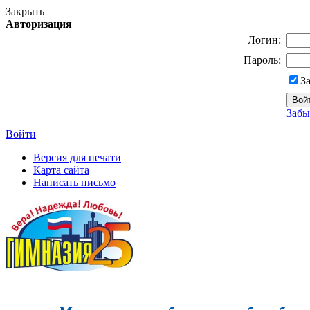
Закрыть
Авторизация
Логин:
Пароль:
З
Забы
Войти
Версия для печати
Карта сайта
Написать письмо