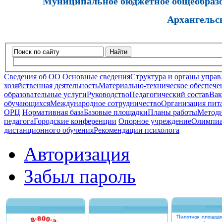
Муниципальное бюджетное общеобразов
Архангельс
Найти
Сведения об ОО
Основные сведения
Структура и органы управ
хозяйственная деятельность
Материально-техническое обеспечен
образовательные услуги
Руководство
Педагогический состав
Вак
обучающихся
Международное сотрудничество
Организация пита
ОРЦ
Нормативная база
Базовые площадки
Планы работы
Методи
педагога
Городские конференции
Опорное учреждение
Олимпиа
дистанционного обучения
Рекомендации психолога
Авторизация
Забыл пароль