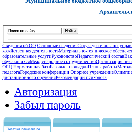
Муниципальное бюджетное общеобразов
Архангельс
Найти
Сведения об ОО
Основные сведения
Структура и органы управ
хозяйственная деятельность
Материально-техническое обеспечен
образовательные услуги
Руководство
Педагогический состав
Вак
обучающихся
Международное сотрудничество
Организация пита
ОРЦ
Нормативная база
Базовые площадки
Планы работы
Методи
педагога
Городские конференции
Опорное учреждение
Олимпиа
дистанционного обучения
Рекомендации психолога
Авторизация
Забыл пароль