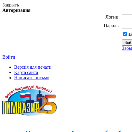
Закрыть
Авторизация
Логин:
Пароль:
З
Забы
Войти
Версия для печати
Карта сайта
Написать письмо