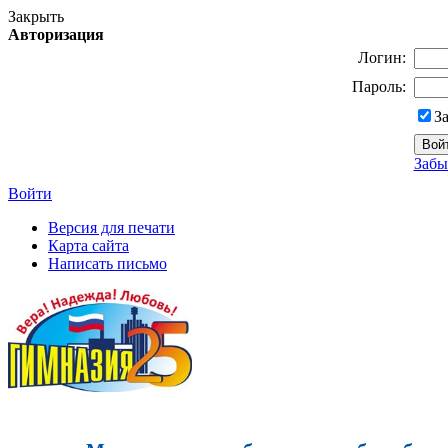
Закрыть
Авторизация
Логин:
Пароль:
З
Забы
Войти
Версия для печати
Карта сайта
Написать письмо