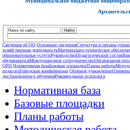
Муниципальное бюджетное общеобразов
Архангельс
Найти
Сведения об ОО
Основные сведения
Структура и органы управ
хозяйственная деятельность
Материально-техническое обеспечен
образовательные услуги
Руководство
Педагогический состав
Вак
обучающихся
Международное сотрудничество
Организация пита
ОРЦ
Нормативная база
Базовые площадки
Планы работы
Методи
педагога
Городские конференции
Опорное учреждение
Олимпиа
дистанционного обучения
Рекомендации психолога
Нормативная база
Базовые площадки
Планы работы
Методическая работа