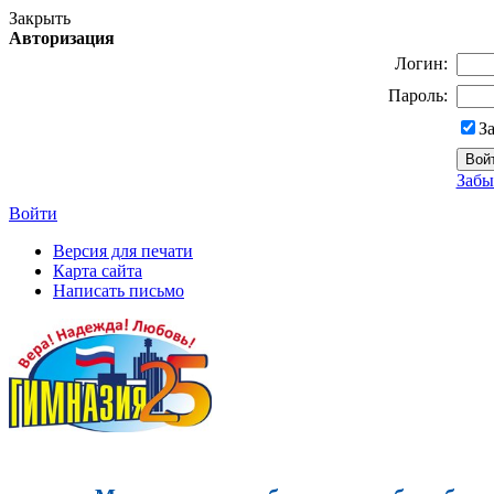
Закрыть
Авторизация
Логин:
Пароль:
З
Забы
Войти
Версия для печати
Карта сайта
Написать письмо