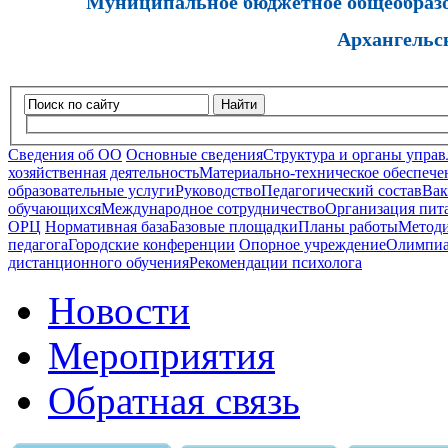
Муниципальное бюджетное общеобразов
Архангельс
Найти
Сведения об ОО
Основные сведения
Структура и органы управ
хозяйственная деятельность
Материально-техническое обеспечен
образовательные услуги
Руководство
Педагогический состав
Вак
обучающихся
Международное сотрудничество
Организация пита
ОРЦ
Нормативная база
Базовые площадки
Планы работы
Методи
педагога
Городские конференции
Опорное учреждение
Олимпиа
дистанционного обучения
Рекомендации психолога
Новости
Мероприятия
Обратная связь