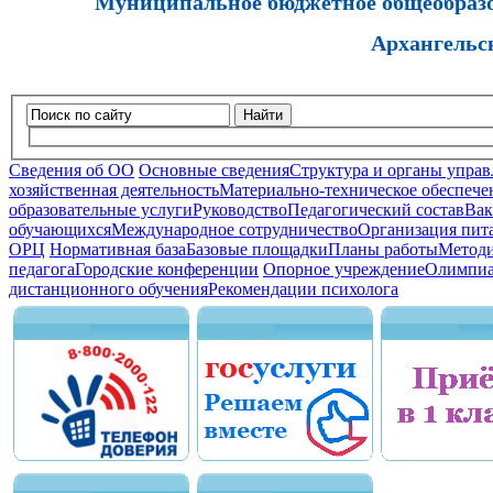
Муниципальное бюджетное общеобразов
Архангельс
Найти
Сведения об ОО
Основные сведения
Структура и органы управ
хозяйственная деятельность
Материально-техническое обеспечен
образовательные услуги
Руководство
Педагогический состав
Вак
обучающихся
Международное сотрудничество
Организация пита
ОРЦ
Нормативная база
Базовые площадки
Планы работы
Методи
педагога
Городские конференции
Опорное учреждение
Олимпиа
дистанционного обучения
Рекомендации психолога