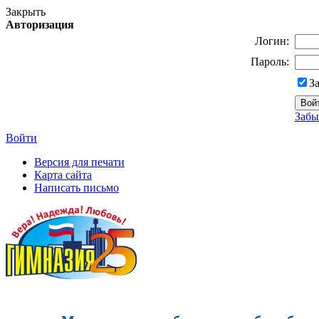
Закрыть
Авторизация
Логин:
Пароль:
З
Забы
Войти
Версия для печати
Карта сайта
Написать письмо