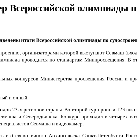
зер Всероссийской олимпиады п
дведены итоги Всероссийской олимпиады по судостроен
троению, организаторами которой выступают Севмаш (вход
Олимпиада проводится по стандартам Минпросвещения. В 
льных конкурсов Министерства просвещения России и пр
ный и очный.
одов 23-х регионов страны. Во второй тур прошли 173 школ
Севмаша и Северодвинска. Конкурс проходил в четырех во
специалистов Севмаша и видеокамер.
сы из Северодвинска, Архангельска, Санкт-Петербурга, Рост