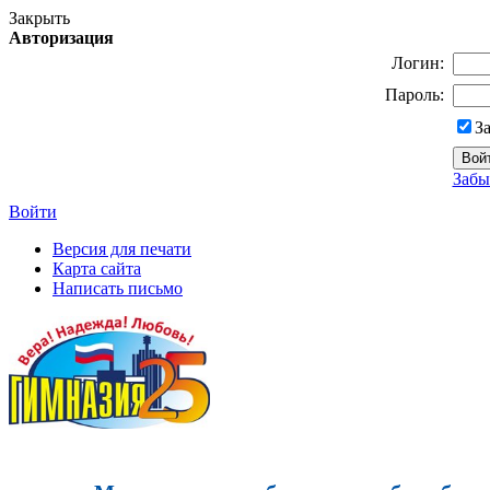
Закрыть
Авторизация
Логин:
Пароль:
З
Забы
Войти
Версия для печати
Карта сайта
Написать письмо