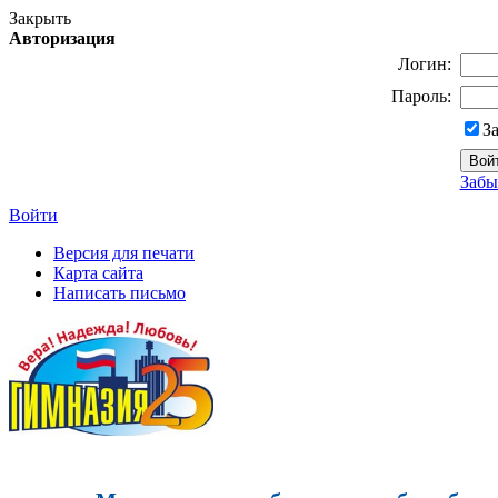
Закрыть
Авторизация
Логин:
Пароль:
З
Забы
Войти
Версия для печати
Карта сайта
Написать письмо