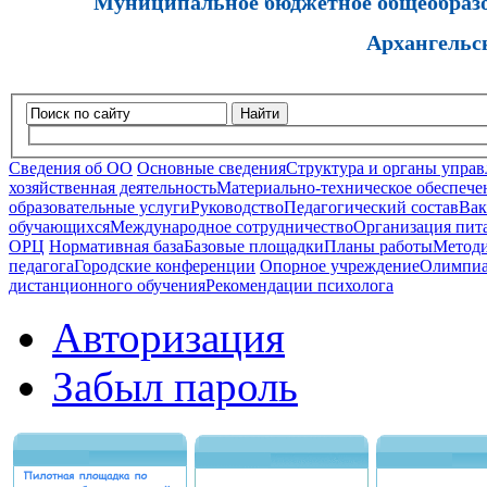
Муниципальное бюджетное общеобразов
Архангельс
Найти
Сведения об ОО
Основные сведения
Структура и органы управ
хозяйственная деятельность
Материально-техническое обеспечен
образовательные услуги
Руководство
Педагогический состав
Вак
обучающихся
Международное сотрудничество
Организация пита
ОРЦ
Нормативная база
Базовые площадки
Планы работы
Методи
педагога
Городские конференции
Опорное учреждение
Олимпиа
дистанционного обучения
Рекомендации психолога
Авторизация
Забыл пароль