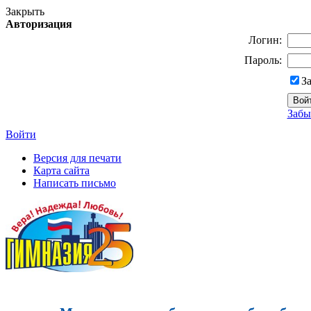
Закрыть
Авторизация
Логин:
Пароль:
З
Забы
Войти
Версия для печати
Карта сайта
Написать письмо