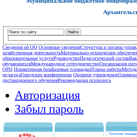
Муниципальное бюджетное общеобразов
Архангельс
Найти
Сведения об ОО
Основные сведения
Структура и органы управ
хозяйственная деятельность
Материально-техническое обеспечен
образовательные услуги
Руководство
Педагогический состав
Вак
обучающихся
Международное сотрудничество
Организация пита
ОРЦ
Нормативная база
Базовые площадки
Планы работы
Методи
педагога
Городские конференции
Опорное учреждение
Олимпиа
дистанционного обучения
Рекомендации психолога
Авторизация
Забыл пароль