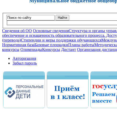
Муниципальное бюджетное общеобра
Найти
Сведения об ОО
Основные сведения
Структура и органы управ
обеспечение и оснащенность образовательного процесса. Досту
(перевода)
Стипендии и меры поддержки обучающихся
Междуна
Нормативная база
Базовые площадки
Планы работы
Методическа
конкурсы
Олимпиады
Конкурсы
Дистант
Организация дистанц
Авторизация
Забыл пароль