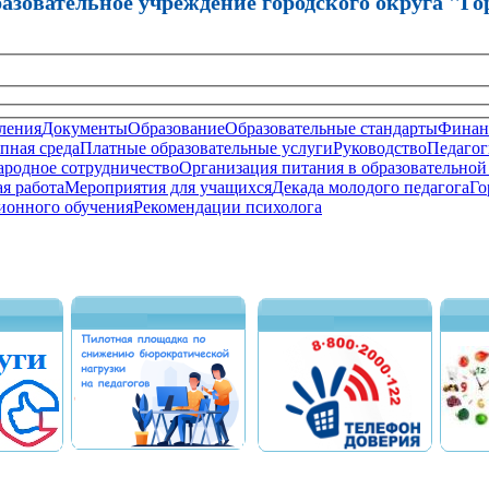
зовательное учреждение городского округа "Го
ления
Документы
Образование
Образовательные стандарты
Финанс
пная среда
Платные образовательные услуги
Руководство
Педагог
родное сотрудничество
Организация питания в образовательной
я работа
Мероприятия для учащихся
Декада молодого педагога
Го
ионного обучения
Рекомендации психолога