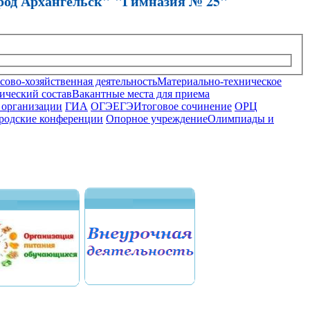
род Архангельск" "Гимназия № 25"
ово-хозяйственная деятельность
Материально-техническое
ический состав
Вакантные места для приема
 организации
ГИА
ОГЭ
ЕГЭ
Итоговое сочинение
ОРЦ
родские конференции
Опорное учреждение
Олимпиады и