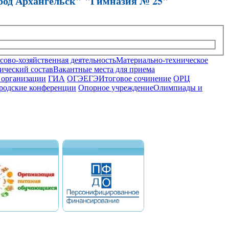
род Архангельск" "Гимназия № 25"
ово-хозяйственная деятельность
Материально-техническое
ический состав
Вакантные места для приема
 организации
ГИА
ОГЭ
ЕГЭ
Итоговое сочинение
ОРЦ
родские конференции
Опорное учреждение
Олимпиады и