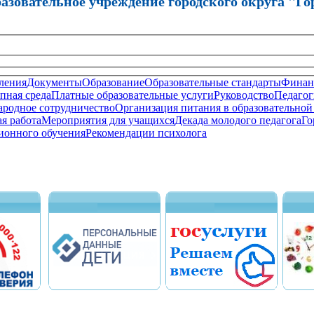
зовательное учреждение городского округа "Го
ления
Документы
Образование
Образовательные стандарты
Финанс
пная среда
Платные образовательные услуги
Руководство
Педагог
родное сотрудничество
Организация питания в образовательной
я работа
Мероприятия для учащихся
Декада молодого педагога
Го
ионного обучения
Рекомендации психолога