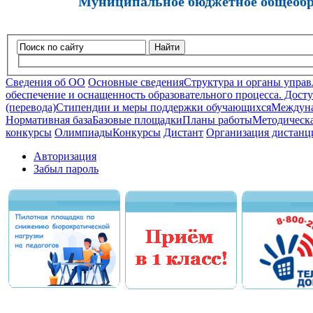
Муниципальное бюджетное общеобра
Найти
Сведения об ОО
Основные сведения
Структура и органы управ
обеспечение и оснащенность образовательного процесса. Досту
(перевода)
Стипендии и меры поддержки обучающихся
Междуна
Нормативная база
Базовые площадки
Планы работы
Методическа
конкурсы
Олимпиады
Конкурсы
Дистант
Организация дистанц
Авторизация
Забыл пароль