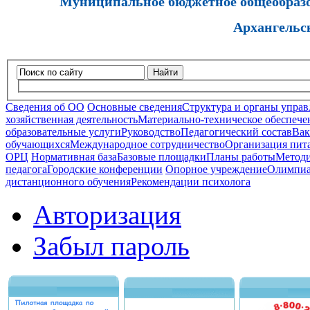
Муниципальное бюджетное общеобразов
Архангельс
Найти
Сведения об ОО
Основные сведения
Структура и органы управ
хозяйственная деятельность
Материально-техническое обеспечен
образовательные услуги
Руководство
Педагогический состав
Вак
обучающихся
Международное сотрудничество
Организация пита
ОРЦ
Нормативная база
Базовые площадки
Планы работы
Методи
педагога
Городские конференции
Опорное учреждение
Олимпиа
дистанционного обучения
Рекомендации психолога
Авторизация
Забыл пароль