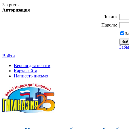
Закрыть
Авторизация
Логин:
Пароль:
З
Забы
Войти
Версия для печати
Карта сайта
Написать письмо