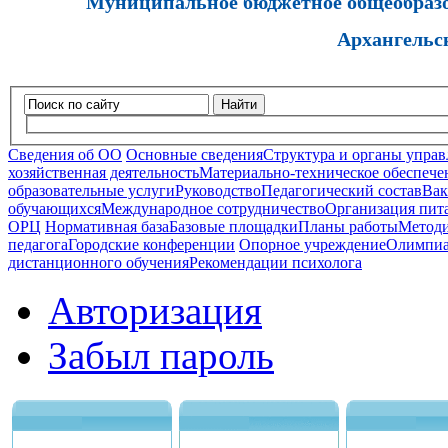
Муниципальное бюджетное общеобразов
Архангельс
Найти
Сведения об ОО
Основные сведения
Структура и органы управ
хозяйственная деятельность
Материально-техническое обеспечен
образовательные услуги
Руководство
Педагогический состав
Вак
обучающихся
Международное сотрудничество
Организация пита
ОРЦ
Нормативная база
Базовые площадки
Планы работы
Методи
педагога
Городские конференции
Опорное учреждение
Олимпиа
дистанционного обучения
Рекомендации психолога
Авторизация
Забыл пароль