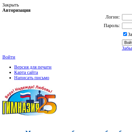
Закрыть
Авторизация
Логин:
Пароль:
З
Забы
Войти
Версия для печати
Карта сайта
Написать письмо