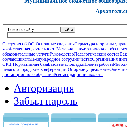
Муниципальное бюджетное общеобразов
Архангельс
Найти
Сведения об ОО
Основные сведения
Структура и органы управ
хозяйственная деятельность
Материально-техническое обеспечен
образовательные услуги
Руководство
Педагогический состав
Вак
обучающихся
Международное сотрудничество
Организация пита
ОРЦ
Нормативная база
Базовые площадки
Планы работы
Методи
педагога
Городские конференции
Опорное учреждение
Олимпиа
дистанционного обучения
Рекомендации психолога
Авторизация
Забыл пароль