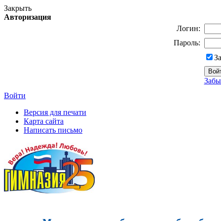
Закрыть
Авторизация
Логин:
Пароль:
З
Забы
Войти
Версия для печати
Карта сайта
Написать письмо