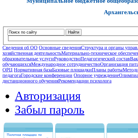
Муниципальное бюджетное общеобразов
Архангельс
Найти
Сведения об ОО
Основные сведения
Структура и органы управ
хозяйственная деятельность
Материально-техническое обеспечен
образовательные услуги
Руководство
Педагогический состав
Вак
обучающихся
Международное сотрудничество
Организация пита
ОРЦ
Нормативная база
Базовые площадки
Планы работы
Методи
педагога
Городские конференции
Опорное учреждение
Олимпиа
дистанционного обучения
Рекомендации психолога
Авторизация
Забыл пароль