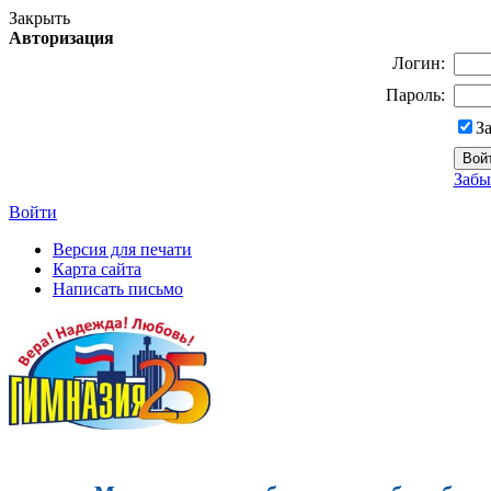
Закрыть
Авторизация
Логин:
Пароль:
З
Забы
Войти
Версия для печати
Карта сайта
Написать письмо