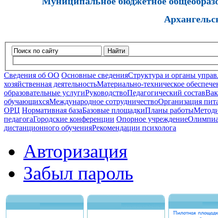
Муниципальное бюджетное общеобразов
Архангельс
Найти
Сведения об ОО
Основные сведения
Структура и органы управ
хозяйственная деятельность
Материально-техническое обеспечен
образовательные услуги
Руководство
Педагогический состав
Вак
обучающихся
Международное сотрудничество
Организация пита
ОРЦ
Нормативная база
Базовые площадки
Планы работы
Методи
педагога
Городские конференции
Опорное учреждение
Олимпиа
дистанционного обучения
Рекомендации психолога
Авторизация
Забыл пароль