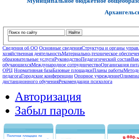
Муниципальное бюджетное общеобразов
Архангельс
Найти
Сведения об ОО
Основные сведения
Структура и органы управ
хозяйственная деятельность
Материально-техническое обеспечен
образовательные услуги
Руководство
Педагогический состав
Вак
обучающихся
Международное сотрудничество
Организация пита
ОРЦ
Нормативная база
Базовые площадки
Планы работы
Методи
педагога
Городские конференции
Опорное учреждение
Олимпиа
дистанционного обучения
Рекомендации психолога
Авторизация
Забыл пароль