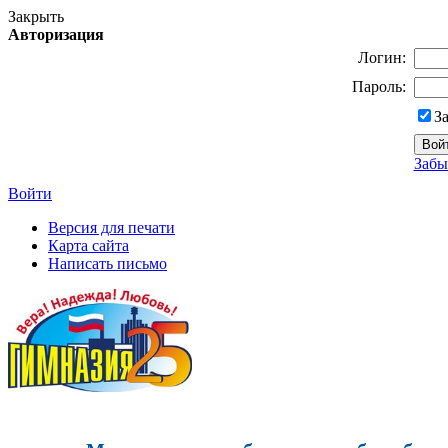
Закрыть
Авторизация
Логин:
Пароль:
З
Забы
Войти
Версия для печати
Карта сайта
Написать письмо