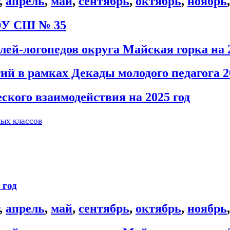
,
апрель
,
май
,
сентябрь
,
октябрь
,
ноябрь
ОУ СШ № 35
ей-логопедов округа Майская горка на 2
й в рамках Декады молодого педагога 2
ского взаимодействия на 2025 год
ных классов
 год
,
апрель
,
май
,
сентябрь
,
октябрь
,
ноябрь