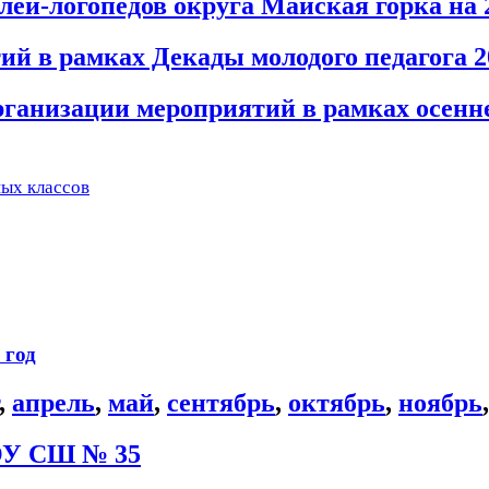
ей-логопедов округа Майская горка на 2
й в рамках Декады молодого педагога 2
ганизации мероприятий в рамках осенне
ных классов
 год
,
апрель
,
май
,
сентябрь
,
октябрь
,
ноябрь
ОУ СШ № 35