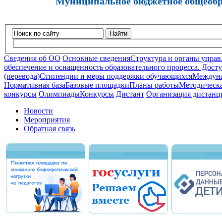
Муниципальное бюджетное общеобра
Найти
Сведения об ОО
Основные сведения
Структура и органы управ
обеспечение и оснащенность образовательного процесса. Досту
(перевода)
Стипендии и меры поддержки обучающихся
Междуна
Нормативная база
Базовые площадки
Планы работы
Методическа
конкурсы
Олимпиады
Конкурсы
Дистант
Организация дистанц
Новости
Мероприятия
Обратная связь