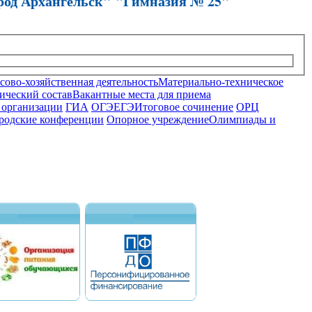
род Архангельск" "Гимназия № 25"
ово-хозяйственная деятельность
Материально-техническое
ический состав
Вакантные места для приема
 организации
ГИА
ОГЭ
ЕГЭ
Итоговое сочинение
ОРЦ
родские конференции
Опорное учреждение
Олимпиады и