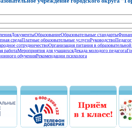
зовательное учреждение городского округа "Го
ления
Документы
Образование
Образовательные стандарты
Финанс
пная среда
Платные образовательные услуги
Руководство
Педагог
родное сотрудничество
Организация питания в образовательной
я работа
Мероприятия для учащихся
Декада молодого педагога
Го
ионного обучения
Рекомендации психолога