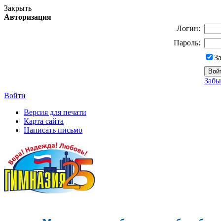
Закрыть
Авторизация
Логин:
Пароль:
З
Забы
Войти
Версия для печати
Карта сайта
Написать письмо