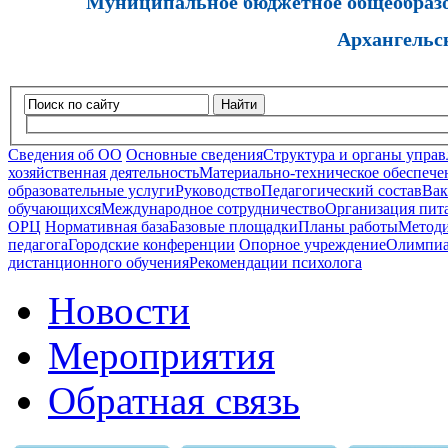
Муниципальное бюджетное общеобразов
Архангельс
Найти
Сведения об ОО
Основные сведения
Структура и органы управ
хозяйственная деятельность
Материально-техническое обеспечен
образовательные услуги
Руководство
Педагогический состав
Вак
обучающихся
Международное сотрудничество
Организация пита
ОРЦ
Нормативная база
Базовые площадки
Планы работы
Методи
педагога
Городские конференции
Опорное учреждение
Олимпиа
дистанционного обучения
Рекомендации психолога
Новости
Мероприятия
Обратная связь