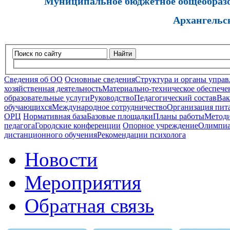
Муниципальное бюджетное общеобразов
Архангельс
Найти
Сведения об ОО
Основные сведения
Структура и органы управ
хозяйственная деятельность
Материально-техническое обеспечен
образовательные услуги
Руководство
Педагогический состав
Вак
обучающихся
Международное сотрудничество
Организация пита
ОРЦ
Нормативная база
Базовые площадки
Планы работы
Методи
педагога
Городские конференции
Опорное учреждение
Олимпиа
дистанционного обучения
Рекомендации психолога
Новости
Мероприятия
Обратная связь