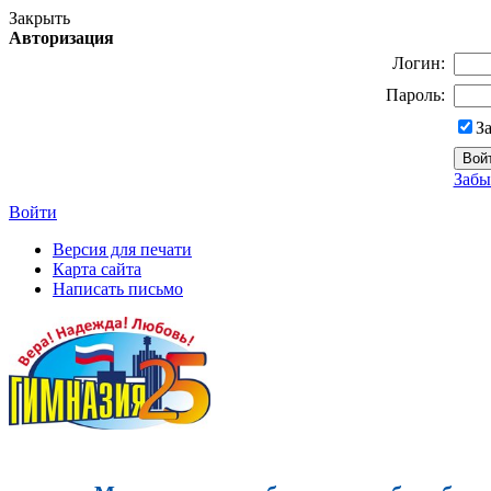
Закрыть
Авторизация
Логин:
Пароль:
З
Забы
Войти
Версия для печати
Карта сайта
Написать письмо