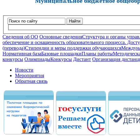
Муниципальное бюджетное общеобра
Найти
Сведения об ОО
Основные сведения
Структура и органы управ
обеспечение и оснащенность образовательного процесса. Досту
(перевода)
Стипендии и меры поддержки обучающихся
Междуна
Нормативная база
Базовые площадки
Планы работы
Методическа
конкурсы
Олимпиады
Конкурсы
Дистант
Организация дистанц
Новости
Мероприятия
Обратная связь