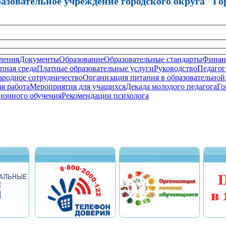
зовательное учреждение городского округа "Го
ления
Документы
Образование
Образовательные стандарты
Финанс
пная среда
Платные образовательные услуги
Руководство
Педагог
родное сотрудничество
Организация питания в образовательной
я работа
Мероприятия для учащихся
Декада молодого педагога
Го
ионного обучения
Рекомендации психолога