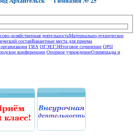
род Архангельск" "Гимназия № 25"
ово-хозяйственная деятельность
Материально-техническое
ический состав
Вакантные места для приема
 организации
ГИА
ОГЭ
ЕГЭ
Итоговое сочинение
ОРЦ
родские конференции
Опорное учреждение
Олимпиады и