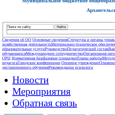
Муниципальное бюджетное общеобразов
Архангельс
Найти
Сведения об ОО
Основные сведения
Структура и органы управ
хозяйственная деятельность
Материально-техническое обеспечен
образовательные услуги
Руководство
Педагогический состав
Вак
обучающихся
Международное сотрудничество
Организация пита
ОРЦ
Нормативная база
Базовые площадки
Планы работы
Методи
педагога
Городские конференции
Опорное учреждение
Олимпиа
дистанционного обучения
Рекомендации психолога
Новости
Мероприятия
Обратная связь