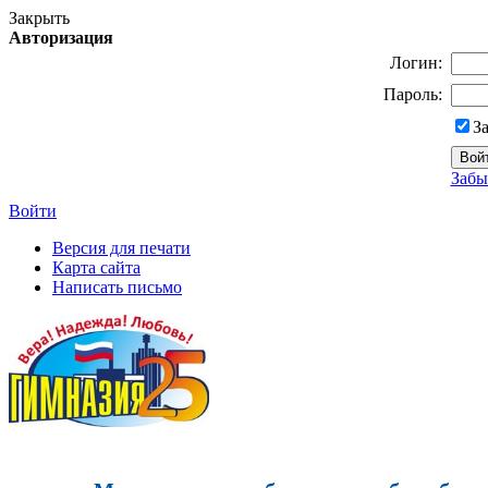
Закрыть
Авторизация
Логин:
Пароль:
З
Забы
Войти
Версия для печати
Карта сайта
Написать письмо